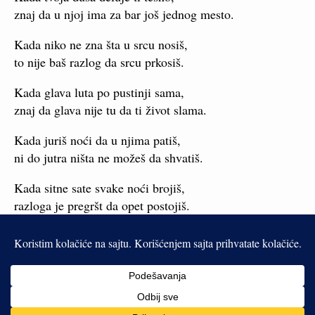
znaj da u njoj ima za bar još jednog mesto.
Kada niko ne zna šta u srcu nosiš,
to nije baš razlog da srcu prkosiš.
Kada glava luta po pustinji sama,
znaj da glava nije tu da ti život slama.
Kada juriš noći da u njima patiš,
ni do jutra ništa ne možeš da shvatiš.
Kada sitne sate svake noći brojiš,
razloga je pregršt da opet postojiš.
U životu ljubav nije da se štedi,
bez ljubavi život ništa i ne vredi.
Lako je da pričam kada priču ne znam,
al’ ne mož’ tišina da ispuni bezdan.