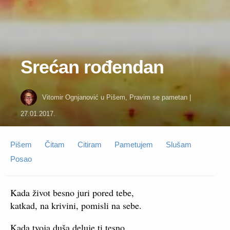
Srećan rođendan
Vitomir Ognjanović
u
Pišem
,
Pravim se pametan
|
27.01.2017.
Pišem
Čitam
Citiram
Pametujem
Slušam
Posao
Kada život besno juri pored tebe,
katkad, na krivini, pomisli na sebe.
Kada tvoja duša deluje ti tesno,