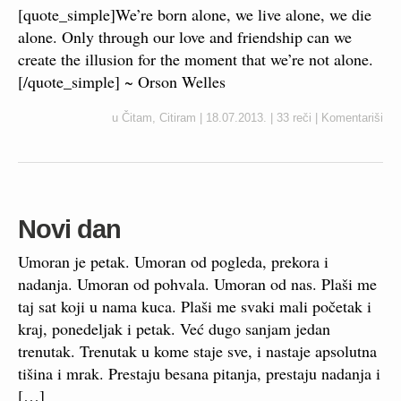
[quote_simple]We’re born alone, we live alone, we die
alone. Only through our love and friendship can we
create the illusion for the moment that we’re not alone.
[/quote_simple] ~ Orson Welles
u
Čitam
,
Citiram
|
18.07.2013.
|
33 reči
|
Komentariši
Novi dan
Umoran je petak. Umoran od pogleda, prekora i
nadanja. Umoran od pohvala. Umoran od nas. Plaši me
taj sat koji u nama kuca. Plaši me svaki mali početak i
kraj, ponedeljak i petak. Već dugo sanjam jedan
trenutak. Trenutak u kome staje sve, i nastaje apsolutna
tišina i mrak. Prestaju besana pitanja, prestaju nadanja i
[…]