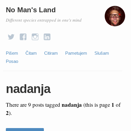
No Man's Land
Different species entrapped in one's mind
Pišem
Čitam
Citiram
Pametujem
Slušam
Posao
nadanja
nadanja
1
There are 9 posts tagged
(this is page
of
2
).