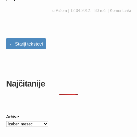
u
Pišem
|
12.04.2012.
|
80 reči
|
Komentariši
←
Stariji tekstovi
Najčitanije
Arhive