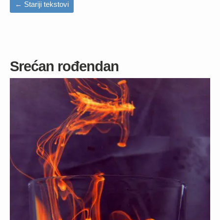
←
Stariji tekstovi
Srećan rođendan