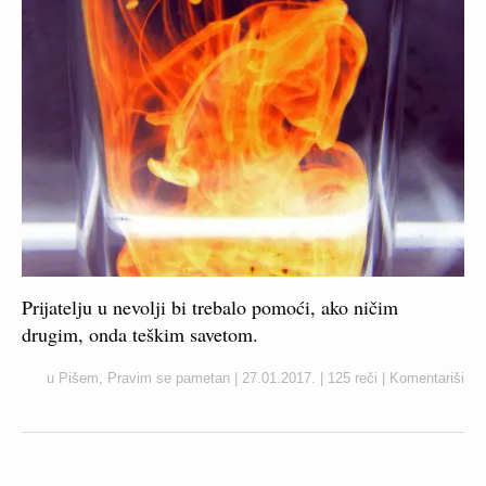
Prijatelju u nevolji bi trebalo pomoći, ako ničim
drugim, onda teškim savetom.
u
Pišem
,
Pravim se pametan
|
27.01.2017.
|
125 reči
|
Komentariši