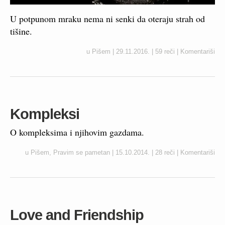
U potpunom mraku nema ni senki da oteraju strah od
tišine.
u
Pišem
|
29.11.2016.
|
59 reči
|
Komentariši
Kompleksi
O kompleksima i njihovim gazdama.
u
Pišem
,
Pravim se pametan
|
15.10.2014.
|
28 reči
|
Komentariši
Love and Friendship