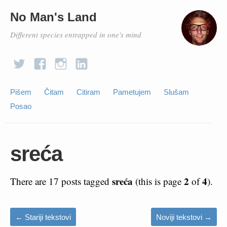
No Man's Land
Different species entrapped in one's mind
Pišem
Čitam
Citiram
Pametujem
Slušam
Posao
sreća
sreća
2
4
There are 17 posts tagged
(this is page
of
).
←
Stariji tekstovi
Noviji tekstovi
→