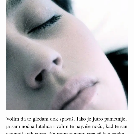
Volim da te gledam dok spavaš. Iako je jutro pametnije,
ja sam noćna lutalica i volim te najviše noću, kad te san
osobodi svih stega. Na mom ramenu spavaš kao senka,