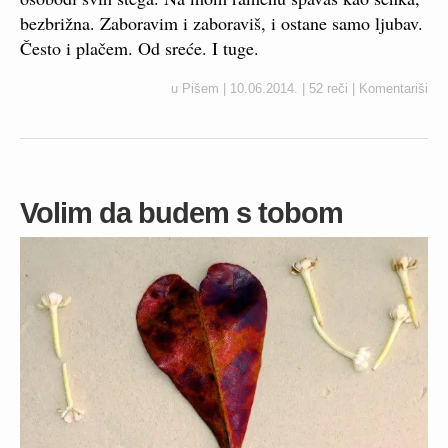
bezbrižna. Zaboravim i zaboraviš, i ostane samo ljubav.
Često i plačem. Od sreće. I tuge.
u
Pišem
|
10.06.2014.
|
52 reči
|
Komentariši
Volim da budem s tobom