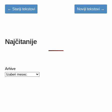
←
Stariji tekstovi
Noviji tekstovi
→
Najčitanije
Arhive