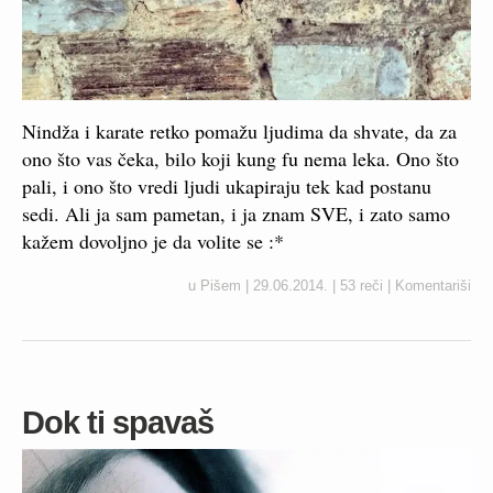
Nindža i karate retko pomažu ljudima da shvate, da za
ono što vas čeka, bilo koji kung fu nema leka. Ono što
pali, i ono što vredi ljudi ukapiraju tek kad postanu
sedi. Ali ja sam pametan, i ja znam SVE, i zato samo
kažem dovoljno je da volite se :*
u
Pišem
|
29.06.2014.
|
53 reči
|
Komentariši
Dok ti spavaš