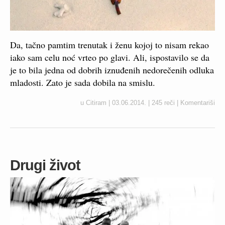
Da, tačno pamtim trenutak i ženu kojoj to nisam rekao
iako sam celu noć vrteo po glavi. Ali, ispostavilo se da
je to bila jedna od dobrih iznuđenih nedorečenih odluka
mladosti. Zato je sada dobila na smislu.
u
Citiram
|
03.06.2014.
|
245 reči
|
Komentariši
Drugi život