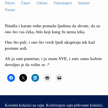
Pišem
Čitam
Citiram
Pametujem
Slušam
Posao
Nindža i karate retko pomažu ljudima da shvate, da za
ono što vas čeka, bilo koji kung fu nema leka.
Ono što pali, i ono što vredi ljudi ukapiraju tek kad
postanu sedi.
Ali ja sam pametan, i ja znam SVE, i zato samo kažem
dovoljno je da volite se :*
Slični tekstovi
Volim da budem s tobom
Ne verujem