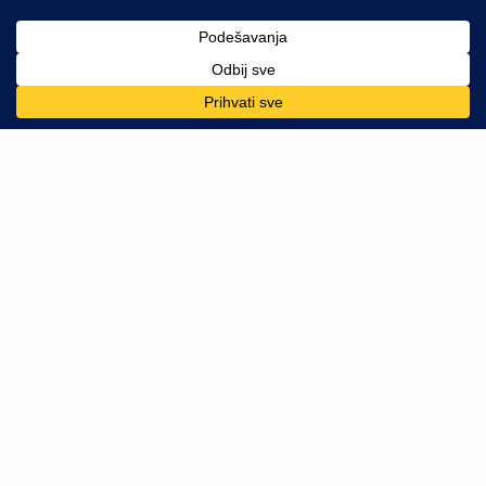
03.06.2014.
19.01.2016.
In "Citiram"
In "Pišem"
Šetnja po kiši
07.10.2014.
In "Pišem"
Vitomir Ognjanović
Questions without answers are following me through the
darkness of stupidity and ignorance of my existence on my way
to innocence, truth... Whatever life is.