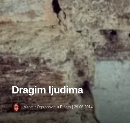
Dragim ljudima
Vitomir Ognjanović
u
Pišem
|
29.06.2014.