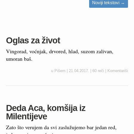
Noviji tekstovi
→
Oglas za život
Vingorad, voćnjak, drvored, hlad, suzom zalivan,
umoran baš.
u
Pišem
|
21.04.2017.
|
60 reči
|
Komentariši
Deda Aca, komšija iz
Milentijeve
Zato što verujem da svi zaslužujemo bar jedan red,