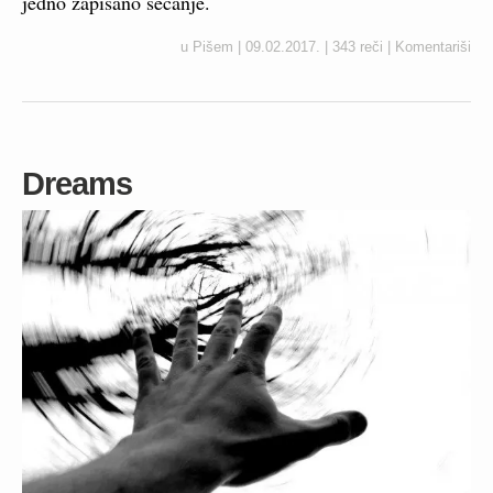
jedno zapisano sećanje.
u
Pišem
|
09.02.2017.
|
343 reči
|
Komentariši
Dreams