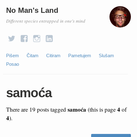
No Man's Land
Different species entrapped in one's mind
Pišem
Čitam
Citiram
Pametujem
Slušam
Posao
samoća
samoća
4
There are 19 posts tagged
(this is page
of
4
).