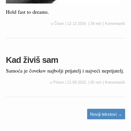
Hold fast to dreams.
u
Čitam
|
12.12.2016.
|
34 reči
|
Komentariši
Kad živiš sam
Samoća je čovekov najbolji prijatelj i najveći neprijatelj.
u
Pišem
|
21.09.2015.
|
92 reči
|
Komentariši
Noviji tekstovi
→