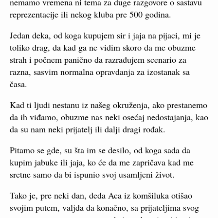
nemamo vremena ni tema za duge razgovore o sastavu
reprezentacije ili nekog kluba pre 500 godina.
Jedan deka, od koga kupujem sir i jaja na pijaci, mi je
toliko drag, da kad ga ne vidim skoro da me obuzme
strah i počnem panično da razrađujem scenario za
razna, sasvim normalna opravdanja za izostanak sa
časa.
Kad ti ljudi nestanu iz našeg okruženja, ako prestanemo
da ih viđamo, obuzme nas neki osećaj nedostajanja, kao
da su nam neki prijatelj ili dalji dragi rođak.
Pitamo se gde, su šta im se desilo, od koga sada da
kupim jabuke ili jaja, ko će da me zapričava kad me
sretne samo da bi ispunio svoj usamljeni život.
Tako je, pre neki dan, deda Aca iz komšiluka otišao
svojim putem, valjda da konačno, sa prijateljima svog