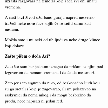
uzrasta razgovara na teme za koje sada svi oni imaju
vremena.
A naši brzi životi užurbano guraju napred nesvesno
tražeći neke nove face kojih će se setiti samo kad
nestanu.
Možda smo i mi neki od tih ljudi za neke druge klince
koji dolaze.
Zašto pišem o deda Aci?
Zato što sam bar jednom izbegao da pričam sa njim pod
izgovorom da nemam vremena i da će da me smori.
Zato jer sam siguran da niko, od beskonačno ljudi koji
su ga sretali i koje je zagovarao, ili im pokazivao na
raskrsnici da nema nikog i da mogu bezbrižno da
prođu, neće napisati ni jedan red.