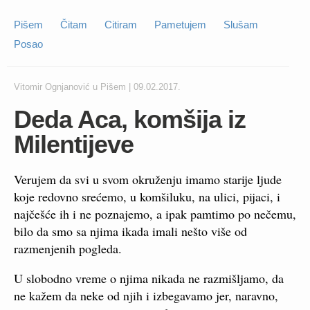
Pišem
Čitam
Citiram
Pametujem
Slušam
Posao
Vitomir Ognjanović
u
Pišem
|
09.02.2017.
Deda Aca, komšija iz
Milentijeve
Verujem da svi u svom okruženju imamo starije ljude
koje redovno srećemo, u komšiluku, na ulici, pijaci, i
najčešće ih i ne poznajemo, a ipak pamtimo po nečemu,
bilo da smo sa njima ikada imali nešto više od
razmenjenih pogleda.
U slobodno vreme o njima nikada ne razmišljamo, da
ne kažem da neke od njih i izbegavamo jer, naravno,