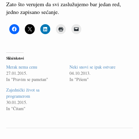
Zato što verujem da svi zaslužujemo bar jedan red,
jedno zapisano sećanje.
Slični tekstovi
Merak nema cenu
Neki snovi se ipak ostvare
27.01.2015.
04.10.2013.
In "Pravim se pametan"
In "Pišem"
Zajednički život sa
programerom
30.01.2015.
In "Čitam"