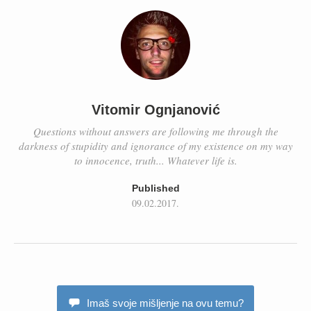
Vitomir Ognjanović
Questions without answers are following me through the
darkness of stupidity and ignorance of my existence on my way
to innocence, truth... Whatever life is.
Published
09.02.2017.
Imaš svoje mišljenje na ovu temu?