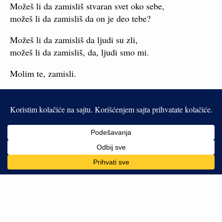
Možeš li da zamisliš stvaran svet oko sebe,
možeš li da zamisliš da on je deo tebe?
Možeš li da zamisliš da ljudi su zli,
možeš li da zamisliš, da, ljudi smo mi.
Molim te, zamisli.
Napisano 5. decembra 1997. godine
Slični tekstovi
Svaka čast Perici
Svetlo i tama
15.09.2014.
25.07.2008.
In "Krupan biznis"
In "Pišem"
Srećan rođendan