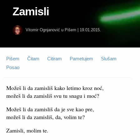
Zamisli
Vitomir Ognjanović
u
Pišem
|
19.01.2015.
Pišem
Čitam
Citiram
Pametujem
Slušam
Posao
Možeš li da zamisliš kako letimo kroz noć,
možeš li da zamisliš svu tu snagu i moć?
Možeš li da zamisliš da je sve kao pre,
možeš li da zamisliš, da, volim te?
Zamisli, molim te.