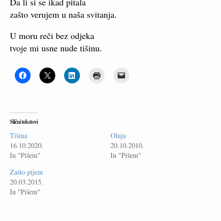
Da li si se ikad pitala
zašto verujem u naša svitanja.
U moru reči bez odjeka
tvoje mi usne nude tišinu.
Slični tekstovi
Tišina
Oluja
16.10.2020.
20.10.2010.
In "Pišem"
In "Pišem"
Zašto pijem
20.03.2015.
In "Pišem"