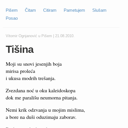
Pišem
Čitam
Citiram
Pametujem
Slušam
Posao
Vitomir Ognjanović
u
Pišem
|
21.08.2010.
Tišina
Moji su snovi jesenjih boja
mirisa proleća
i ukusa modrih trešanja.
Zvezdana noć u oku kaleidoskopa
dok me parališu neumorna pitanja.
Nemi krik odzvanja u mojim mislima,
a bore na duši oduzimaju zaborav.