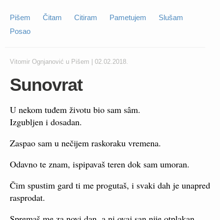
Pišem
Čitam
Citiram
Pametujem
Slušam
Posao
Vitomir Ognjanović
u
Pišem
|
02.02.2018.
Sunovrat
U nekom tuđem životu bio sam sâm.
Izgubljen i dosadan.
Zaspao sam u nečijem raskoraku vremena.
Odavno te znam, ispipavaš teren dok sam umoran.
Čim spustim gard ti me progutaš, i svaki dah je unapred
rasprodat.
Spremaš me za novi dan, a ni ovaj san nije otplakan.