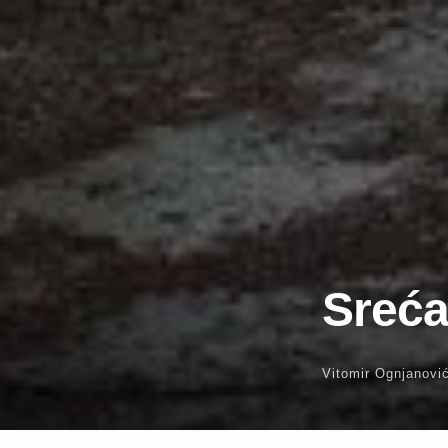
Sreća
Vitomir Ognjanovi