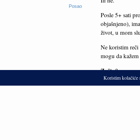
Ili ne.
Posao
Posle 5+ sati pr
objašnjeno), ima
život, u mom slu
Ne koristim reči
mogu da kažem d
Zašto
?
Kada vam dan poč
nekako dođe kao 
Pucanje gume u s
da nemamo reze
Obije vam se to o
svega što vam se 