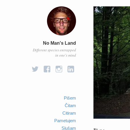
No Man's Land
Different species entrapped
in one's mind
Pišem
Čitam
Citiram
Pametujem
Slušam