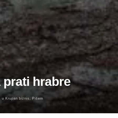
 prati hrabre
ć
u
Krupan biznis
,
Pišem