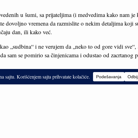
ovedenih u šumi, sa prijateljima (i medvedima kako nam je 
te dovoljno vremena da razmislite o nekim detaljima koji s
čaju dan, ili kako već.
 kao „sudbina“ i ne verujem da „neko to od gore vidi sve“, a
a sam se pomirio sa činjenicama i odustao od zacrtanog p
ne tako što glavom udarite u zid, ali doslovno, sled nemi
logičan nastavak, iako to ne želim da priznam.
red ničega, 50+ kilometara daleko od svega, u subotu uveč
rvnu gumu.
 glavu, odzvanja neko vreme serija pitanja u glavi, da li ići
desilo, ili jednostavno prihvatiti sudbu i odustati.