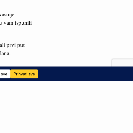
kasnije
u vam ispunili
li prvi put
lana.
lih događaja
e, i činjenica
 dalje i protiv