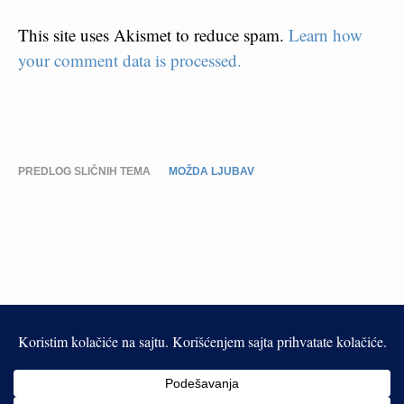
This site uses Akismet to reduce spam.
Learn how
your comment data is processed.
PREDLOG SLIČNIH TEMA
MOŽDA LJUBAV
This work is licensed under a
Creative Commons Attribution-
NonCommercial-NoDerivatives 4.0 International License
.