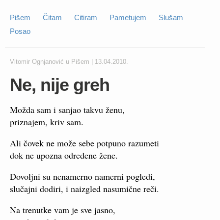
Pišem
Čitam
Citiram
Pametujem
Slušam
Posao
Vitomir Ognjanović
u
Pišem
|
13.04.2010.
Ne, nije greh
Možda sam i sanjao takvu ženu,
priznajem, kriv sam.
Ali čovek ne može sebe potpuno razumeti
dok ne upozna određene žene.
Dovoljni su nenamerno namerni pogledi,
slučajni dodiri, i naizgled nasumične reči.
Na trenutke vam je sve jasno,