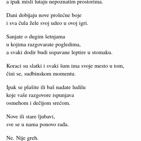
a ipak misli lutaju nepoznatim prostorima.
Dani dobijaju nove prolećne boje
i sva čula žele svoj udeo u ovoj igri.
Sanjate o dugim šetnjama
u kojima razgovarate pogledima,
a svaki dodir budi uspavane leptire u stomaku.
Koraci su slatki i svaki šum ima svoje mesto u tom,
čini se, sudbinskom momentu.
Ipak se plašite ili baš nadate ludilu
koje vaše razgovore ispunjava
osmehom i dečijom srećom.
Nove ili stare ljubavi,
sve se u nama ponovo rađa.
Ne. Nije greh.