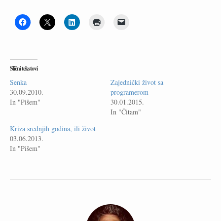
Slični tekstovi
Senka
Zajednički život sa
30.09.2010.
programerom
In "Pišem"
30.01.2015.
In "Čitam"
Kriza srednjih godina, ili život
03.06.2013.
In "Pišem"