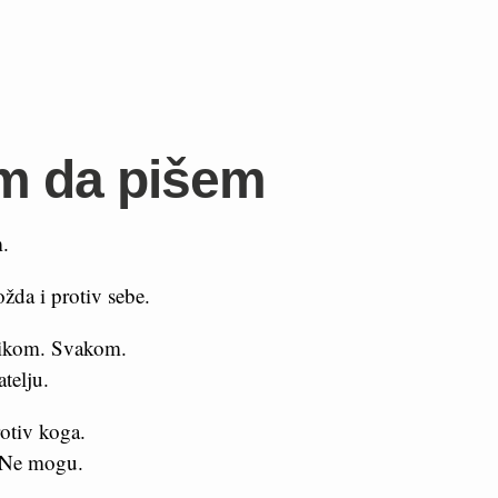
m da pišem
.
ožda i protiv sebe.
ikom. Svakom.
atelju.
otiv koga.
 Ne mogu.