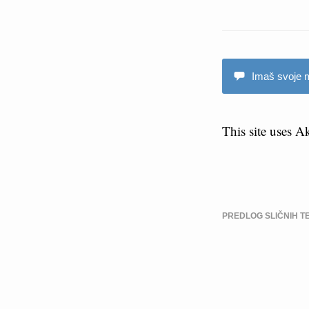
Imaš svoje m
This site uses 
PREDLOG SLIČNIH T