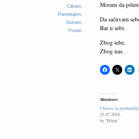
Moram da pišem
Citiram
Pametujem
Da sačuvam seb
Slušam
Bar u sebi.
Posao
Zbog tebe.
Zbog nas.
Slični tekstovi
Ubistvo sa predumišlj
25.07.2018.
In "Pišem"