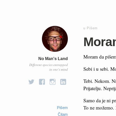
u
Pišem
Mora
Moram da pišem
No Man's Land
Different species entrapped
Sebi i u sebi. M
in one's mind
Tebi. Nekom. N
Prijatelju. Neprij
Samo da je ni pr
To ne možemo.
Pišem
Čitam