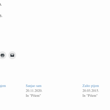
.
e.
ajem
Sanjao sam
Zašto pijem
20.11.2020.
20.03.2015.
In "Pišem"
In "Pišem"