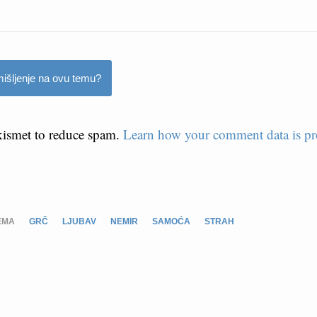
išljenje na ovu temu?
Akismet to reduce spam.
Learn how your comment data is pr
EMA
GRČ
LJUBAV
NEMIR
SAMOĆA
STRAH