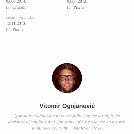
03.06.2014.
03.06.2013.
In "Citiram"
In "Pišem"
Jedan običan dan
12.11.2013.
In "Pišem"
Vitomir Ognjanović
Questions without answers are following me through the
darkness of stupidity and ignorance of my existence on my way
to innocence, truth... Whatever life is.