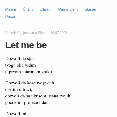
Pišem
Čitam
Citiram
Pametujem
Slušam
Posao
Vitomir Ognjanović
u
Pišem
|
16.07.2008.
Let me be
Dozvoli da sjaj
tvoga oka vidim
u prvom jutarnjem zraku.
Dozvoli da kose tvoje dah
osetim u travi,
dozvoli da sa ukusom usana tvojih
počne mi proleće i dan.
Dozvoli mi,