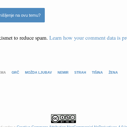
išljenje na ovu temu?
Akismet to reduce spam.
Learn how your comment data is pr
EMA
GRČ
MOŽDA LJUBAV
NEMIR
STRAH
TIŠINA
ŽENA