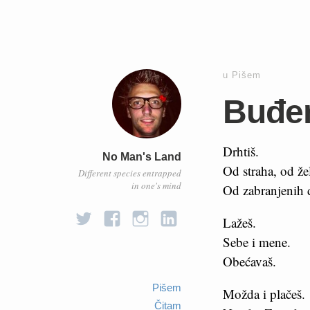
u
Pišem
Buđe
Drhtiš.
No Man's Land
Od straha, od žel
Different species entrapped
in one's mind
Od zabranjenih 
Lažeš.
Sebe i mene.
Obećavaš.
Pišem
Možda i plačeš.
Čitam