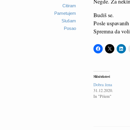
Negde. Za neki
Citiram
Pametujem
Budiš se.
Slušam
Posle uspavanih
Posao
Spremna da voli
Slični tekstovi
Dobra žena
31.12.2020.
In "Pišem"