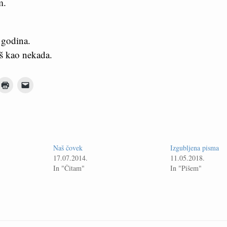
m.
 godina.
š kao nekada.
Naš čovek
Izgubljena pisma
17.07.2014.
11.05.2018.
In "Čitam"
In "Pišem"