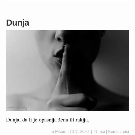
Dunja
Dunja, da li je opasnija žena ili rakija.
u
Pišem
|
13.11.2020.
|
71 reči
|
Komentariši