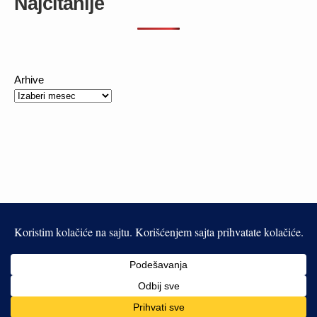
Najčitanije
Arhive
This work is licensed under a
Creative Commons Attribution-
NonCommercial-NoDerivatives 4.0 International License
.
Independent Publisher
empowered by
WordPress