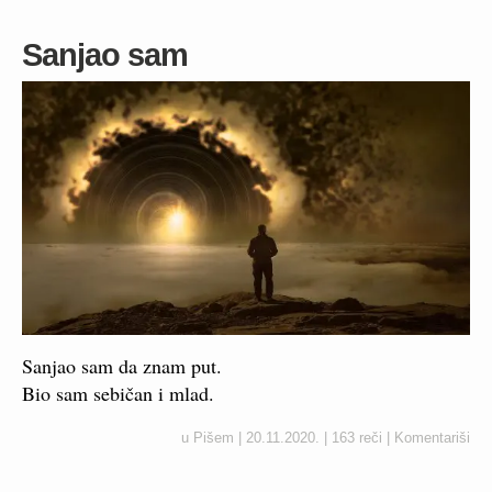
Sanjao sam
Sanjao sam da znam put.
Bio sam sebičan i mlad.
u
Pišem
|
20.11.2020.
|
163 reči
|
Komentariši