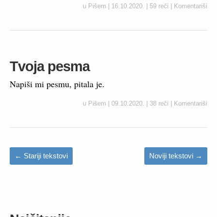
u
Pišem
|
16.10.2020.
|
59 reči
|
Komentariši
Tvoja pesma
Napiši mi pesmu, pitala je.
u
Pišem
|
09.10.2020.
|
38 reči
|
Komentariši
←
Stariji tekstovi
Noviji tekstovi
→