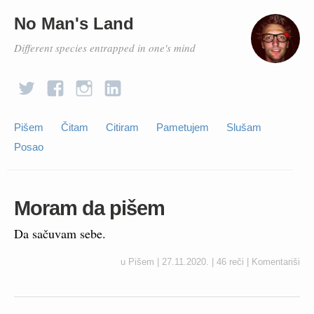
No Man's Land
Different species entrapped in one's mind
Pišem
Čitam
Citiram
Pametujem
Slušam
Posao
Moram da pišem
Da sačuvam sebe.
u
Pišem
|
27.11.2020.
|
46 reči
|
Komentariši