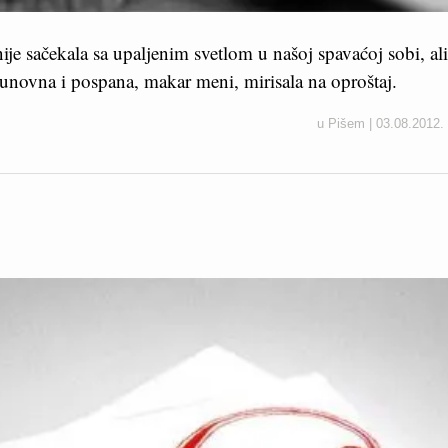
ije sačekala sa upaljenim svetlom u našoj spavaćoj sobi, ali
e bunovna i pospana, makar meni, mirisala na oproštaj.
u
Pišem
|
03.08.2012.