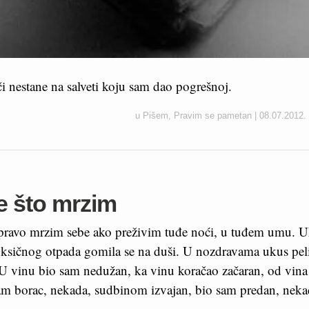
či nestane na salveti koju sam dao pogrešnoj.
u
Pišem
,
Pravim se pametan
|
08.07.2012.
e što mrzim
pravo mrzim sebe ako preživim tuđe noći, u tuđem umu. U
toksičnog otpada gomila se na duši. U nozdravama ukus pel
 U vinu bio sam nedužan, ka vinu koračao začaran, od vina
am borac, nekada, sudbinom izvajan, bio sam predan, nekad