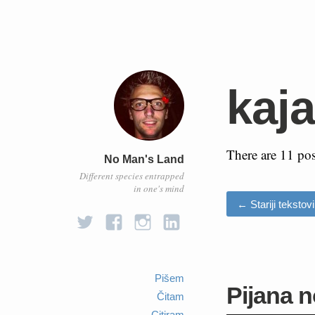
kaja
There are 11 po
No Man's Land
Different species entrapped
in one's mind
←
Stariji tekstovi
Pišem
Pijana 
Čitam
Citiram