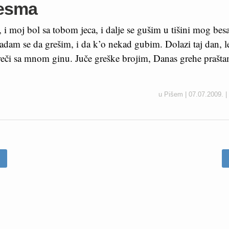
pesma
i moj bol sa tobom jeca, i dalje se gušim u tišini mog bes
nadam se da grešim, i da k’o nekad gubim. Dolazi taj dan, l
, reči sa mnom ginu. Juče greške brojim, Danas grehe prašt
u
Pišem
|
07.07.2009.
|