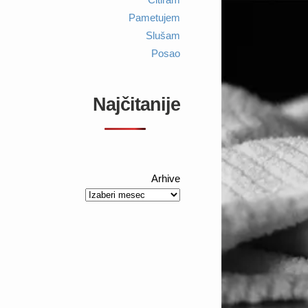
Pametujem
Slušam
Posao
Najčitanije
Arhive