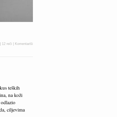
|
12 reči
|
Komentariši
kus teških
ina, na koži
 odlazio
a, ciljevima