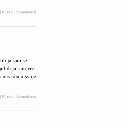
|
81 reči
|
Komentariši
ili ja sam se
jubili ja sam već
Danas imaju svoje
|
97 reči
|
Komentariši