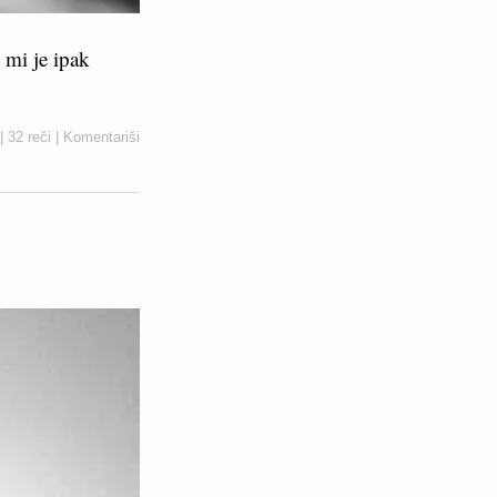
 mi je ipak
|
32 reči
|
Komentariši