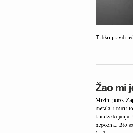
Toliko pravih re
Žao mi j
Mrzim jutro. Za
metala, i miris 
kandže kajanja.
nepoznat. Bio s
[…]