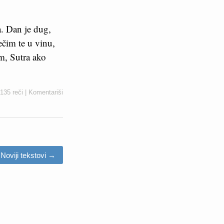
a. Dan je dug,
ečim te u vinu,
am, Sutra ako
135 reči
|
Komentariši
Noviji tekstovi
→