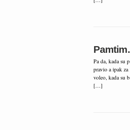
Pamti
Pa da, kada su p
pravio a ipak za 
voleo, kada su b
[…]