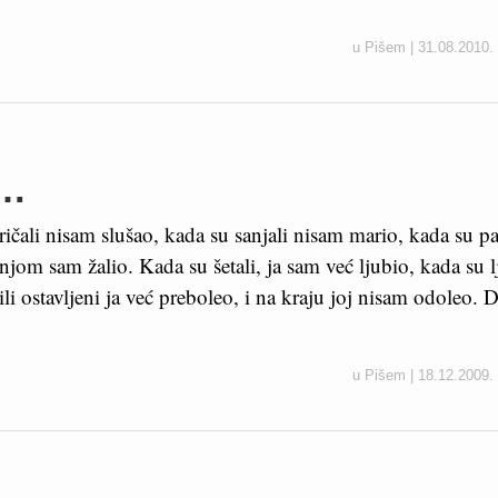
u
Pišem
|
31.08.2010.
m…
ričali nisam slušao, kada su sanjali nisam mario, kada su pat
njom sam žalio. Kada su šetali, ja sam već ljubio, kada su l
ili ostavljeni ja već preboleo, i na kraju joj nisam odoleo. 
u
Pišem
|
18.12.2009.