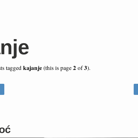
nje
kajanje
2
3
sts tagged
(this is page
of
).
noć