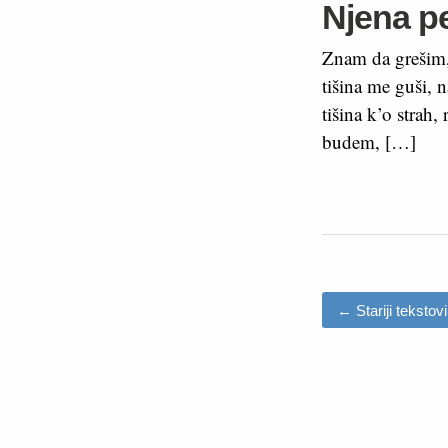
Njena 
Znam da grešim, 
tišina me guši, 
tišina k’o strah
budem, […]
←
Stariji tekstovi