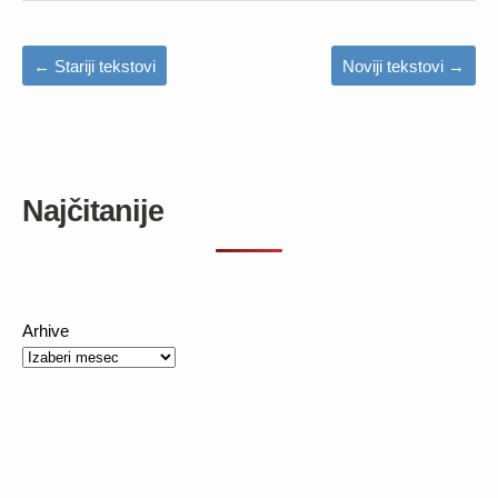
←
Stariji tekstovi
Noviji tekstovi
→
Najčitanije
Arhive