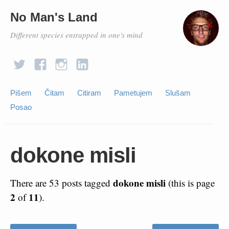
No Man's Land
Different species entrapped in one's mind
Pišem
Čitam
Citiram
Pametujem
Slušam
Posao
dokone misli
dokone misli
There are 53 posts tagged
(this is page
2
11
of
).