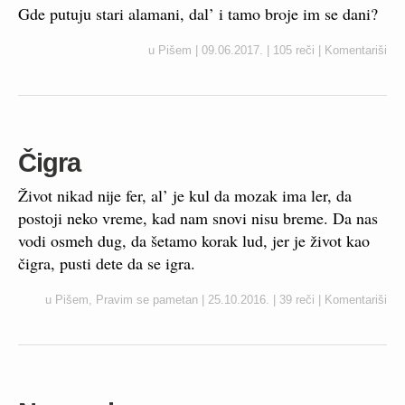
Gde putuju stari alamani, dal’ i tamo broje im se dani?
u
Pišem
|
09.06.2017.
|
105 reči
|
Komentariši
Čigra
Život nikad nije fer, al’ je kul da mozak ima ler, da
postoji neko vreme, kad nam snovi nisu breme. Da nas
vodi osmeh dug, da šetamo korak lud, jer je život kao
čigra, pusti dete da se igra.
u
Pišem
,
Pravim se pametan
|
25.10.2016.
|
39 reči
|
Komentariši