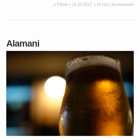
u
Pišem
|
14.10.2017.
|
19 reči
|
Komentariši
Alamani