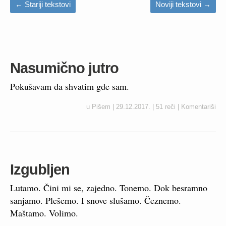
←
Stariji tekstovi
Noviji tekstovi
→
Nasumično jutro
Pokušavam da shvatim gde sam.
u
Pišem
|
29.12.2017.
|
51 reči
|
Komentariši
Izgubljen
Lutamo. Čini mi se, zajedno. Tonemo. Dok besramno
sanjamo. Plešemo. I snove slušamo. Čeznemo.
Maštamo. Volimo.