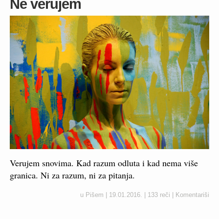
Ne verujem
Verujem snovima. Kad razum odluta i kad nema više
granica. Ni za razum, ni za pitanja.
u
Pišem
|
19.01.2016.
|
133 reči
|
Komentariši